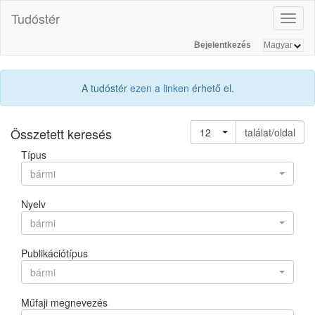
Tudóstér
Toggl
naviga
Bejelentkezés
A tudóstér
ezen a linken
érhető el.
Összetett keresés
12
találat/oldal
Típus
bármi
Nyelv
bármi
Publikációtípus
bármi
Műfaji megnevezés