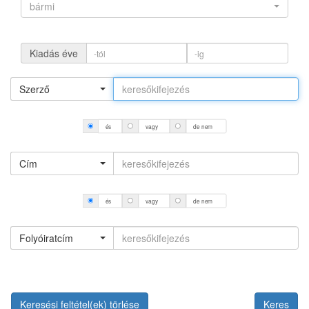
bármi
Kiadás éve
Szerző
és
vagy
de nem
Cím
és
vagy
de nem
Folyóiratcím
Keresési feltétel(ek) törlése