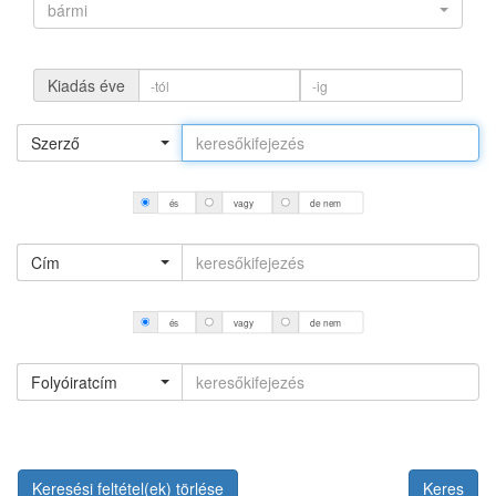
bármi
Kiadás éve
Szerző
és
vagy
de nem
Cím
és
vagy
de nem
Folyóiratcím
Keresési feltétel(ek) törlése