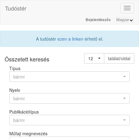
Tudóstér
Toggl
naviga
Bejelentkezés
A tudóstér
ezen a linken
érhető el.
Összetett keresés
12
találat/oldal
Típus
bármi
Nyelv
bármi
Publikációtípus
bármi
Műfaji megnevezés