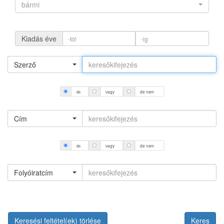
bármi
Kiadás éve
Szerző
és
vagy
de nem
Cím
és
vagy
de nem
Folyóiratcím
Keresési feltétel(ek) törlése