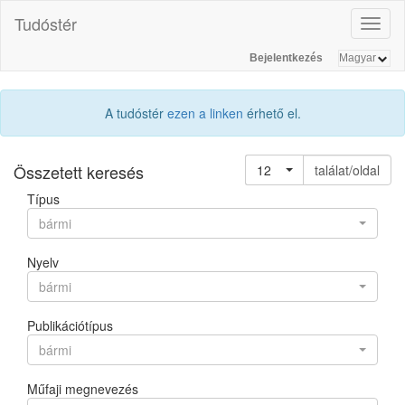
Tudóstér
Toggl
naviga
Bejelentkezés
A tudóstér
ezen a linken
érhető el.
Összetett keresés
12
találat/oldal
Típus
bármi
Nyelv
bármi
Publikációtípus
bármi
Műfaji megnevezés