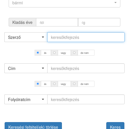
bármi
Kiadás éve
Szerző
és
vagy
de nem
Cím
és
vagy
de nem
Folyóiratcím
Keresési feltétel(ek) törlése