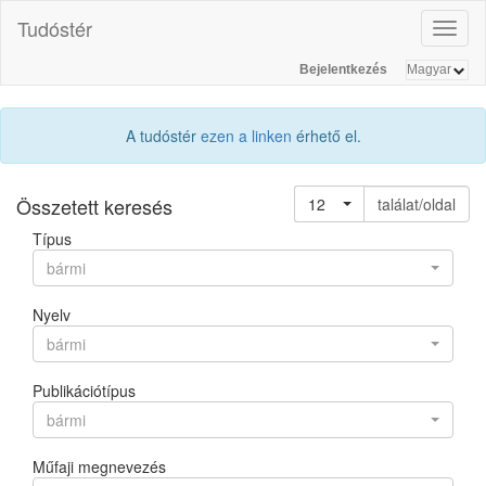
Tudóstér
Toggl
naviga
Bejelentkezés
A tudóstér
ezen a linken
érhető el.
Összetett keresés
12
találat/oldal
Típus
bármi
Nyelv
bármi
Publikációtípus
bármi
Műfaji megnevezés