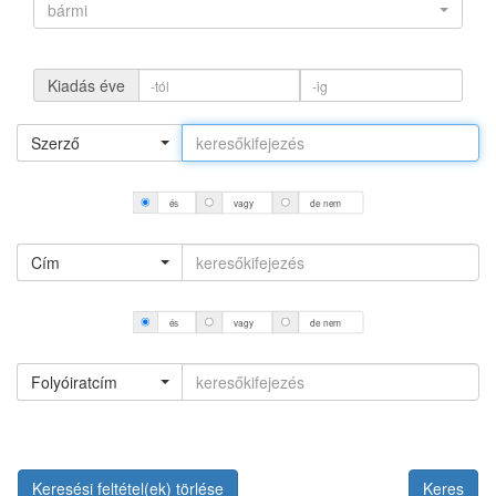
bármi
Kiadás éve
Szerző
és
vagy
de nem
Cím
és
vagy
de nem
Folyóiratcím
Keresési feltétel(ek) törlése