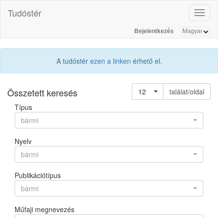
Tudóstér
Toggl
naviga
Bejelentkezés
A tudóstér
ezen a linken
érhető el.
Összetett keresés
12
találat/oldal
Típus
bármi
Nyelv
bármi
Publikációtípus
bármi
Műfaji megnevezés