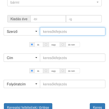
bármi
Kiadás éve
Szerző
és
vagy
de nem
Cím
és
vagy
de nem
Folyóiratcím
Keresési feltétel(ek) törlése