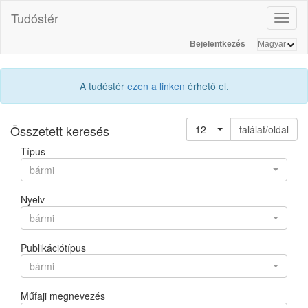
Tudóstér
Toggl
naviga
Bejelentkezés
A tudóstér
ezen a linken
érhető el.
Összetett keresés
12
találat/oldal
Típus
bármi
Nyelv
bármi
Publikációtípus
bármi
Műfaji megnevezés