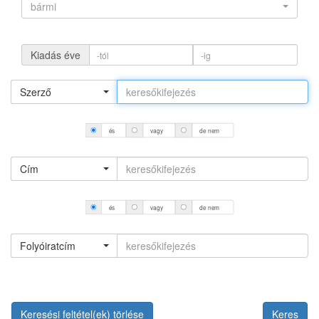
bármi
Kiadás éve
Szerző
és
vagy
de nem
Cím
és
vagy
de nem
Folyóiratcím
Keresési feltétel(ek) törlése