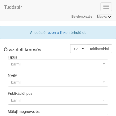
Tudóstér
Toggl
naviga
Bejelentkezés
A tudóstér
ezen a linken
érhető el.
Összetett keresés
12
találat/oldal
Típus
bármi
Nyelv
bármi
Publikációtípus
bármi
Műfaji megnevezés