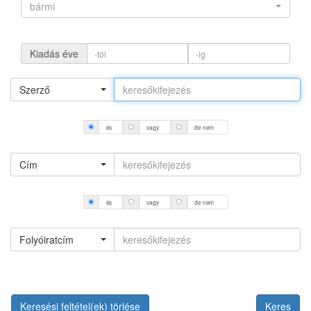
bármi
Kiadás éve
Szerző
és
vagy
de nem
Cím
és
vagy
de nem
Folyóiratcím
Keresési feltétel(ek) törlése