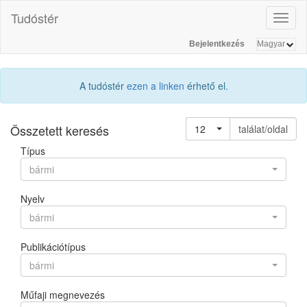
Tudóstér
Toggl
naviga
Bejelentkezés
A tudóstér
ezen a linken
érhető el.
Összetett keresés
12
találat/oldal
Típus
bármi
Nyelv
bármi
Publikációtípus
bármi
Műfaji megnevezés