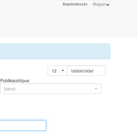
Bejelentkezés
12
találat/oldal
Publikációtípus
bármi