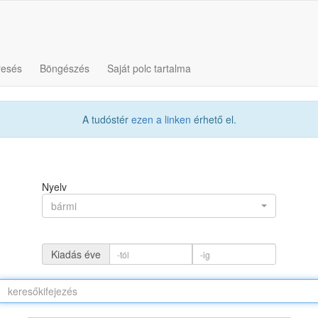
resés
Böngészés
Saját polc tartalma
A tudóstér
ezen a linken
érhető el.
Nyelv
bármi
Kiadás éve