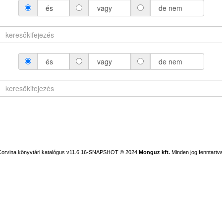
és
vagy
de nem
és
vagy
de nem
Corvina könyvtári katalógus v11.6.16-SNAPSHOT
© 2024
Monguz kft.
Minden jog fenntartva