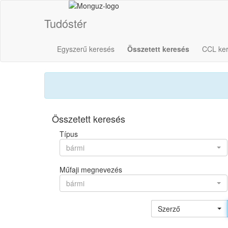
Tudóstér
Egyszerű keresés
Összetett keresés
CCL ke
Összetett keresés
Típus
bármi
Műfaji megnevezés
bármi
Szerző