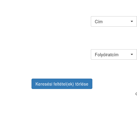
Cím
Folyóiratcím
Keresési feltétel(ek) törlése