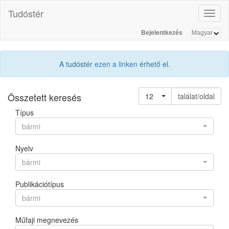
Tudóstér
Toggl
naviga
Bejelentkezés
A tudóstér
ezen a linken
érhető el.
Összetett keresés
12
találat/oldal
Típus
bármi
Nyelv
bármi
Publikációtípus
bármi
Műfaji megnevezés