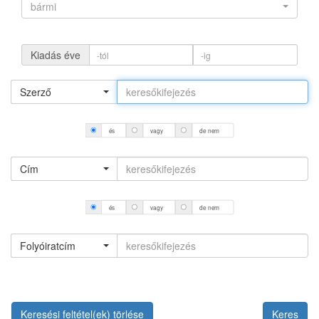
bármi
Kiadás éve
Szerző
és
vagy
de nem
Cím
és
vagy
de nem
Folyóiratcím
Keresési feltétel(ek) törlése