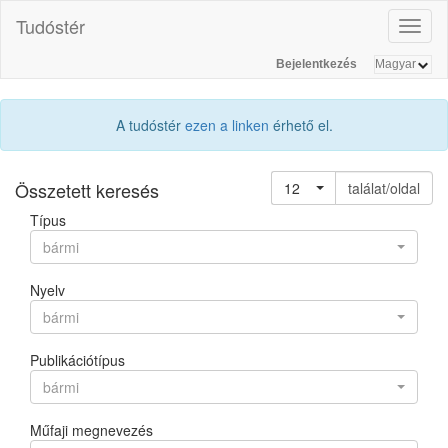
Tudóstér
Toggl
naviga
Bejelentkezés
A tudóstér
ezen a linken
érhető el.
Összetett keresés
12
találat/oldal
Típus
bármi
Nyelv
bármi
Publikációtípus
bármi
Műfaji megnevezés