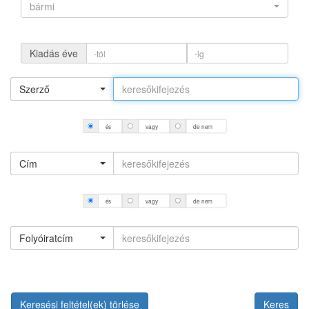
bármi
Kiadás éve
Szerző
és
vagy
de nem
Cím
és
vagy
de nem
Folyóiratcím
Keresési feltétel(ek) törlése