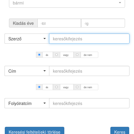
bármi
Kiadás éve
Szerző
és
vagy
de nem
Cím
és
vagy
de nem
Folyóiratcím
Keresési feltétel(ek) törlése