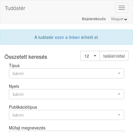
Tudóstér
Toggl
naviga
Bejelentkezés
A tudóstér
ezen a linken
érhető el.
Összetett keresés
12
találat/oldal
Típus
bármi
Nyelv
bármi
Publikációtípus
bármi
Műfaji megnevezés