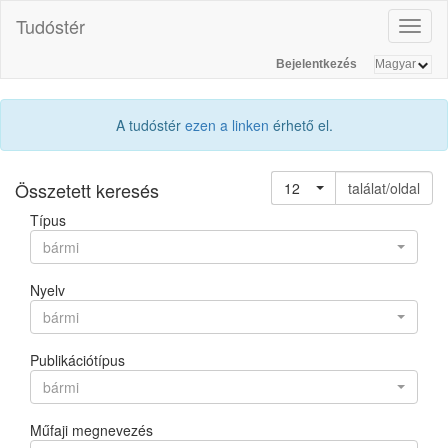
Tudóstér
Toggl
naviga
Bejelentkezés
A tudóstér
ezen a linken
érhető el.
Összetett keresés
12
találat/oldal
Típus
bármi
Nyelv
bármi
Publikációtípus
bármi
Műfaji megnevezés