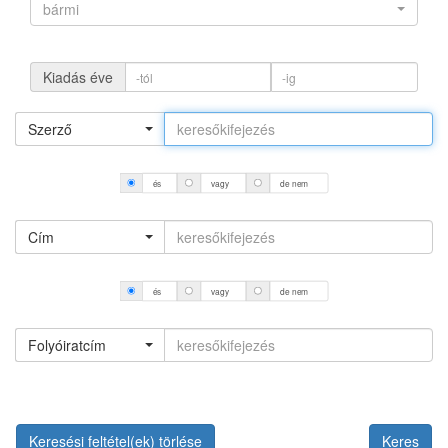
bármi
Kiadás éve
Szerző
és
vagy
de nem
Cím
és
vagy
de nem
Folyóiratcím
Keresési feltétel(ek) törlése