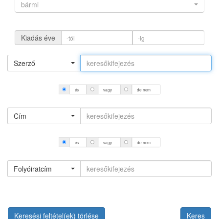
bármi
Kiadás éve
Szerző
és
vagy
de nem
Cím
és
vagy
de nem
Folyóiratcím
Keresési feltétel(ek) törlése