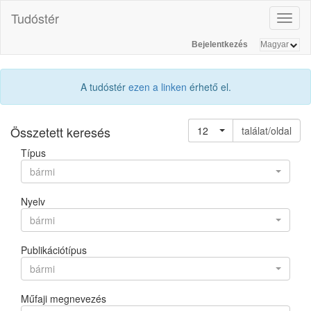
Tudóstér
Toggl
naviga
Bejelentkezés
A tudóstér
ezen a linken
érhető el.
Összetett keresés
12
találat/oldal
Típus
bármi
Nyelv
bármi
Publikációtípus
bármi
Műfaji megnevezés