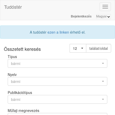
Tudóstér
Toggl
naviga
Bejelentkezés
A tudóstér
ezen a linken
érhető el.
Összetett keresés
12
találat/oldal
Típus
bármi
Nyelv
bármi
Publikációtípus
bármi
Műfaji megnevezés