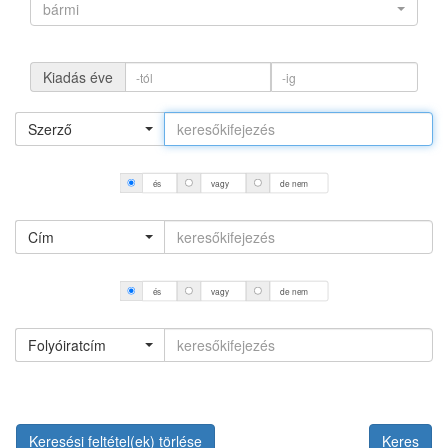
bármi
Kiadás éve
Szerző
és
vagy
de nem
Cím
és
vagy
de nem
Folyóiratcím
Keresési feltétel(ek) törlése