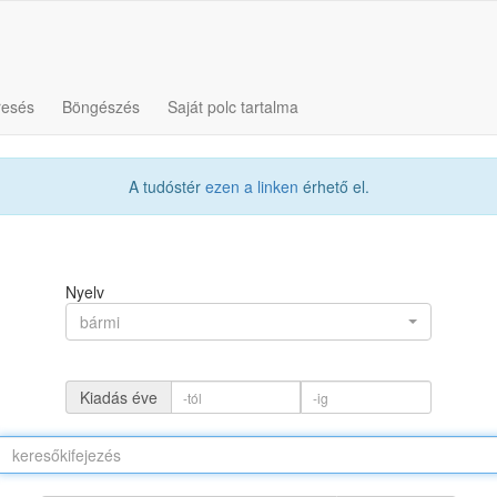
resés
Böngészés
Saját polc tartalma
A tudóstér
ezen a linken
érhető el.
Nyelv
bármi
Kiadás éve