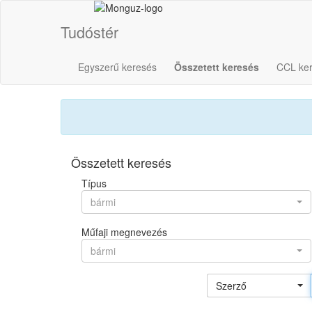
Tudóstér
Egyszerű keresés
Összetett keresés
CCL ke
Összetett keresés
Típus
bármi
Műfaji megnevezés
bármi
Szerző