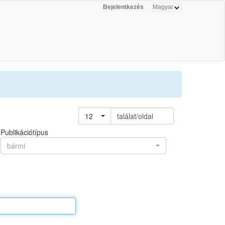
Bejelentkezés
12
találat/oldal
Publikációtípus
bármi