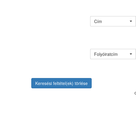
Cím
Folyóiratcím
Keresési feltétel(ek) törlése