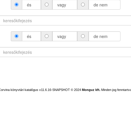
és
vagy
de nem
és
vagy
de nem
Corvina könyvtári katalógus v11.6.16-SNAPSHOT
© 2024
Monguz kft.
Minden jog fenntartva