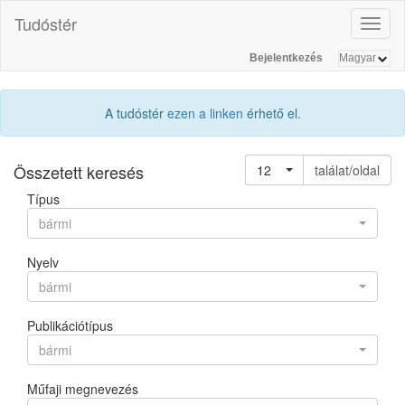
Tudóstér
Toggl
naviga
Bejelentkezés
A tudóstér
ezen a linken
érhető el.
Összetett keresés
12
találat/oldal
Típus
bármi
Nyelv
bármi
Publikációtípus
bármi
Műfaji megnevezés