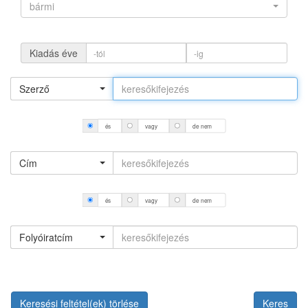
bármi
Kiadás éve
Szerző
és
vagy
de nem
Cím
és
vagy
de nem
Folyóiratcím
Keresési feltétel(ek) törlése