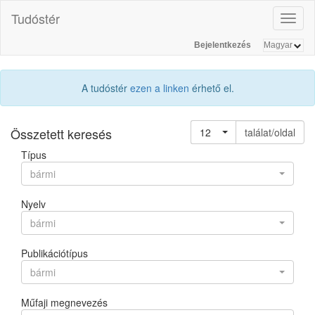
Tudóstér
Toggl
naviga
Bejelentkezés
A tudóstér
ezen a linken
érhető el.
Összetett keresés
12
találat/oldal
Típus
bármi
Nyelv
bármi
Publikációtípus
bármi
Műfaji megnevezés