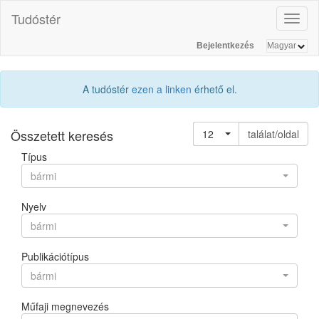
Tudóstér
Toggl
naviga
Bejelentkezés
A tudóstér
ezen a linken
érhető el.
Összetett keresés
12
találat/oldal
Típus
bármi
Nyelv
bármi
Publikációtípus
bármi
Műfaji megnevezés