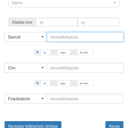
bármi
Kiadás éve
Szerző
és
vagy
de nem
Cím
és
vagy
de nem
Folyóiratcím
Keresési feltétel(ek) törlése