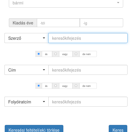
bármi
Kiadás éve
Szerző
és
vagy
de nem
Cím
és
vagy
de nem
Folyóiratcím
Keresési feltétel(ek) törlése