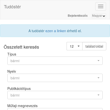
Tudóstér
Toggl
naviga
Bejelentkezés
A tudóstér
ezen a linken
érhető el.
Összetett keresés
12
találat/oldal
Típus
bármi
Nyelv
bármi
Publikációtípus
bármi
Műfaji megnevezés