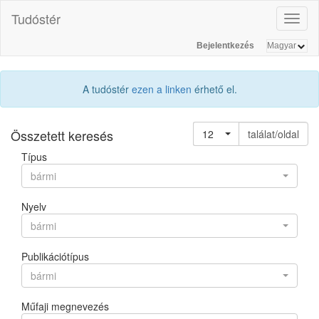
Tudóstér
Toggl
naviga
Bejelentkezés
A tudóstér
ezen a linken
érhető el.
Összetett keresés
12
találat/oldal
Típus
bármi
Nyelv
bármi
Publikációtípus
bármi
Műfaji megnevezés