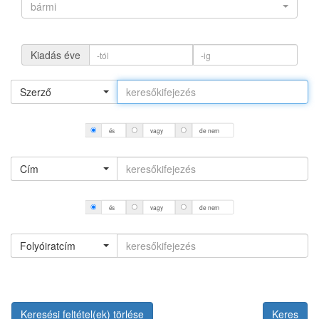
bármi
Kiadás éve
Szerző
és
vagy
de nem
Cím
és
vagy
de nem
Folyóiratcím
Keresési feltétel(ek) törlése