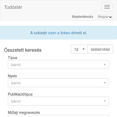
Tudóstér
Toggl
naviga
Bejelentkezés
A tudóstér
ezen a linken
érhető el.
Összetett keresés
12
találat/oldal
Típus
bármi
Nyelv
bármi
Publikációtípus
bármi
Műfaji megnevezés