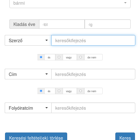
bármi
Kiadás éve
Szerző
és
vagy
de nem
Cím
és
vagy
de nem
Folyóiratcím
Keresési feltétel(ek) törlése