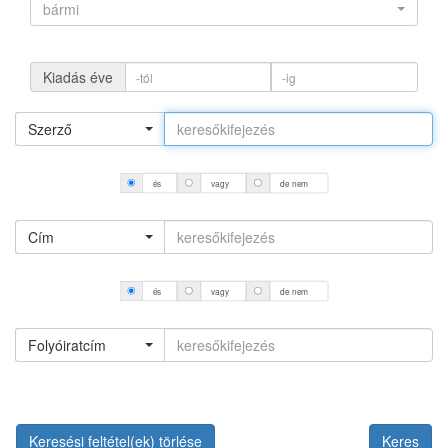
bármi
Kiadás éve
Szerző
és
vagy
de nem
Cím
és
vagy
de nem
Folyóiratcím
Keresési feltétel(ek) törlése