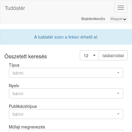
Tudóstér
Toggl
naviga
Bejelentkezés
A tudóstér
ezen a linken
érhető el.
Összetett keresés
12
találat/oldal
Típus
bármi
Nyelv
bármi
Publikációtípus
bármi
Műfaji megnevezés