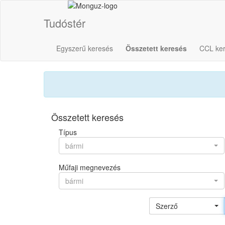
Tudóstér
Egyszerű keresés
Összetett keresés
CCL ke
Összetett keresés
Típus
bármi
Műfaji megnevezés
bármi
Szerző