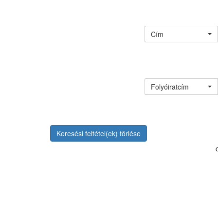
Cím
Folyóiratcím
Keresési feltétel(ek) törlése