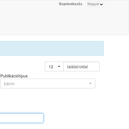
Bejelentkezés
12
találat/oldal
Publikációtípus
bármi