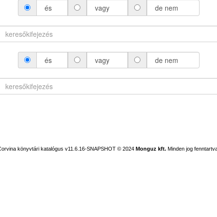
és
vagy
de nem
és
vagy
de nem
Corvina könyvtári katalógus v11.6.16-SNAPSHOT
© 2024
Monguz kft.
Minden jog fenntartva