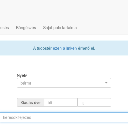
resés
Böngészés
Saját polc tartalma
A tudóstér
ezen a linken
érhető el.
Nyelv
bármi
Kiadás éve