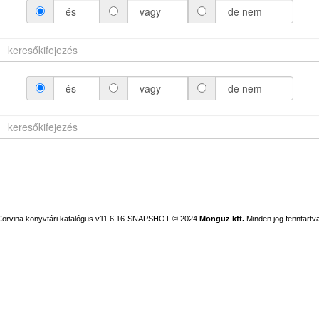
és
vagy
de nem
és
vagy
de nem
Corvina könyvtári katalógus v11.6.16-SNAPSHOT
© 2024
Monguz kft.
Minden jog fenntartva