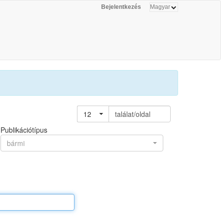
Bejelentkezés
12
találat/oldal
Publikációtípus
bármi