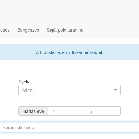
resés
Böngészés
Saját polc tartalma
A tudóstér
ezen a linken
érhető el.
Nyelv
bármi
Kiadás éve