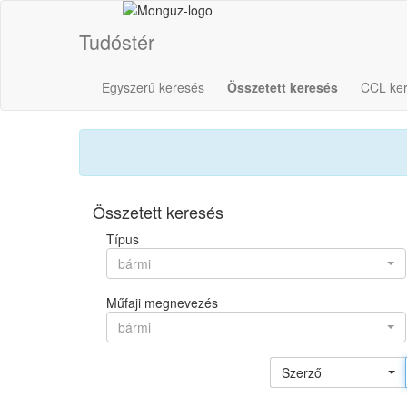
Tudóstér
Egyszerű keresés
Összetett keresés
CCL ke
Összetett keresés
Típus
bármi
Műfaji megnevezés
bármi
Szerző