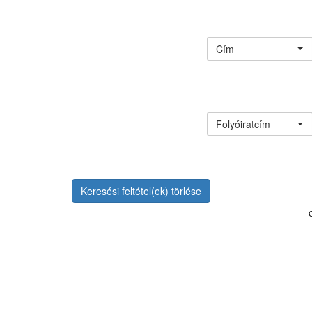
Cím
Folyóiratcím
Keresési feltétel(ek) törlése