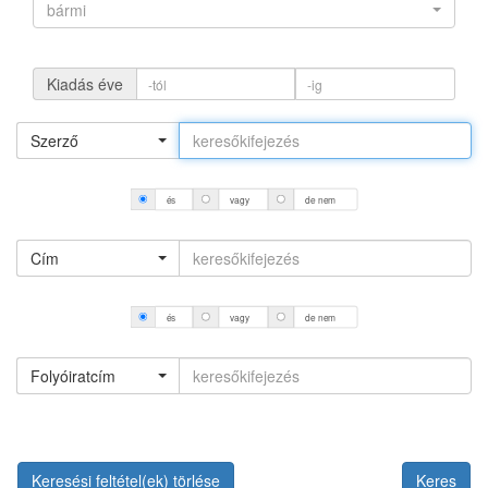
bármi
Kiadás éve
Szerző
és
vagy
de nem
Cím
és
vagy
de nem
Folyóiratcím
Keresési feltétel(ek) törlése