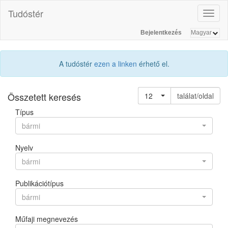
Tudóstér
Toggl
naviga
Bejelentkezés
A tudóstér
ezen a linken
érhető el.
Összetett keresés
12
találat/oldal
Típus
bármi
Nyelv
bármi
Publikációtípus
bármi
Műfaji megnevezés