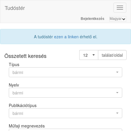
Tudóstér
Toggl
naviga
Bejelentkezés
A tudóstér
ezen a linken
érhető el.
Összetett keresés
12
találat/oldal
Típus
bármi
Nyelv
bármi
Publikációtípus
bármi
Műfaji megnevezés