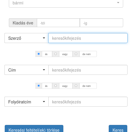
bármi
Kiadás éve
Szerző
és
vagy
de nem
Cím
és
vagy
de nem
Folyóiratcím
Keresési feltétel(ek) törlése