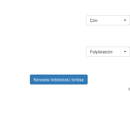
Cím
Folyóiratcím
Keresési feltétel(ek) törlése