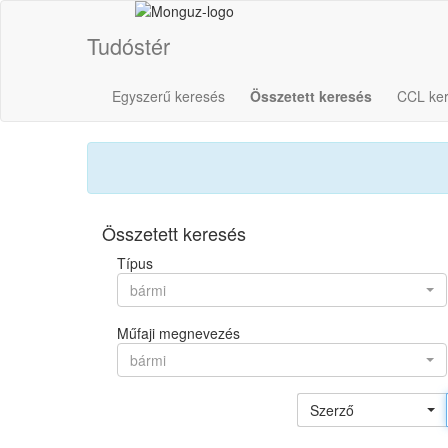
Tudóstér
Egyszerű keresés
Összetett keresés
CCL ke
Összetett keresés
Típus
bármi
Műfaji megnevezés
bármi
Szerző