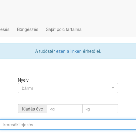
resés
Böngészés
Saját polc tartalma
A tudóstér
ezen a linken
érhető el.
Nyelv
bármi
Kiadás éve