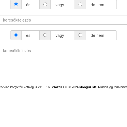
és
vagy
de nem
és
vagy
de nem
Corvina könyvtári katalógus v11.6.16-SNAPSHOT
© 2024
Monguz kft.
Minden jog fenntartva