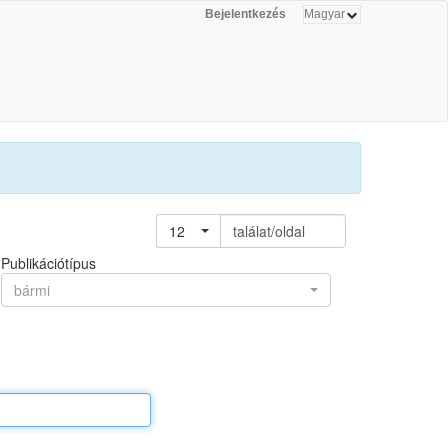
Bejelentkezés
12
találat/oldal
Publikációtípus
bármi