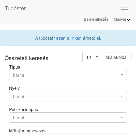
Tudóstér
Toggl
naviga
Bejelentkezés
A tudóstér
ezen a linken
érhető el.
Összetett keresés
12
találat/oldal
Típus
bármi
Nyelv
bármi
Publikációtípus
bármi
Műfaji megnevezés