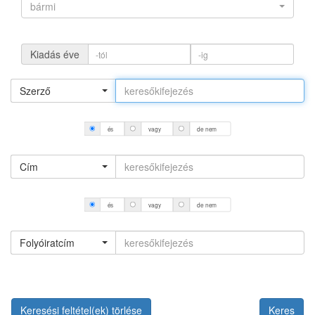
bármi
Kiadás éve
Szerző
és
vagy
de nem
Cím
és
vagy
de nem
Folyóiratcím
Keresési feltétel(ek) törlése