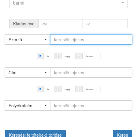
bármi
Kiadás éve
Szerző
és
vagy
de nem
Cím
és
vagy
de nem
Folyóiratcím
Keresési feltétel(ek) törlése