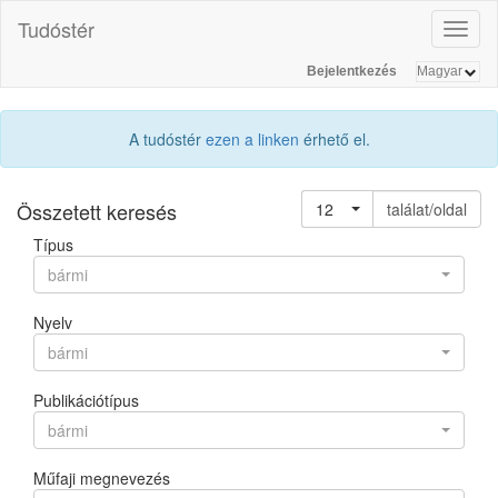
Tudóstér
Toggl
naviga
Bejelentkezés
A tudóstér
ezen a linken
érhető el.
Összetett keresés
12
találat/oldal
Típus
bármi
Nyelv
bármi
Publikációtípus
bármi
Műfaji megnevezés