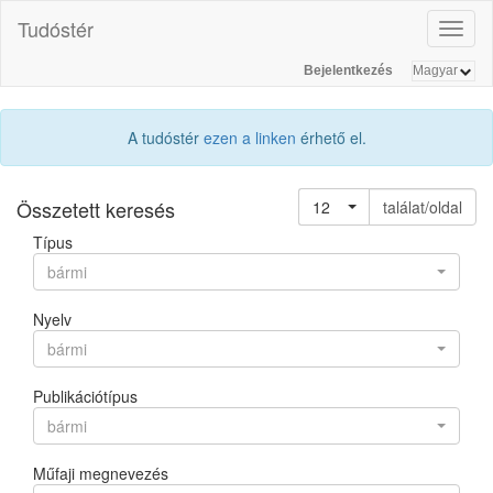
Tudóstér
Toggl
naviga
Bejelentkezés
A tudóstér
ezen a linken
érhető el.
Összetett keresés
12
találat/oldal
Típus
bármi
Nyelv
bármi
Publikációtípus
bármi
Műfaji megnevezés