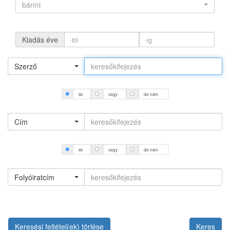
bármi
Kiadás éve
Szerző
és
vagy
de nem
Cím
és
vagy
de nem
Folyóiratcím
Keresési feltétel(ek) törlése