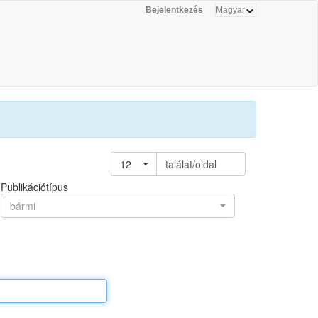
Bejelentkezés
12
találat/oldal
Publikációtípus
bármi