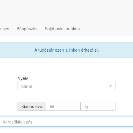
resés
Böngészés
Saját polc tartalma
A tudóstér
ezen a linken
érhető el.
Nyelv
bármi
Kiadás éve