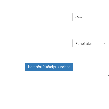
Cím
Folyóiratcím
Keresési feltétel(ek) törlése