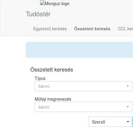
Tudóstér
Egyszerű keresés
Összetett keresés
CCL ke
Összetett keresés
Típus
bármi
Műfaji megnevezés
bármi
Szerző