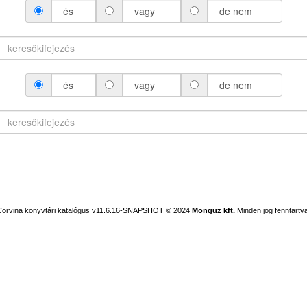
és
vagy
de nem
és
vagy
de nem
Corvina könyvtári katalógus v11.6.16-SNAPSHOT
© 2024
Monguz kft.
Minden jog fenntartva