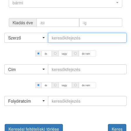
bármi
Kiadás éve
Szerző
és
vagy
de nem
Cím
és
vagy
de nem
Folyóiratcím
Keresési feltétel(ek) törlése