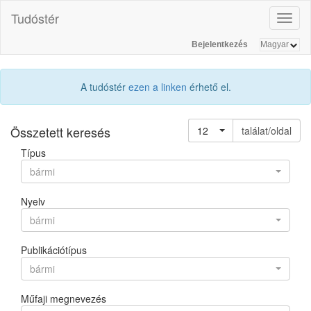
Tudóstér
Toggl
naviga
Bejelentkezés
A tudóstér
ezen a linken
érhető el.
Összetett keresés
12
találat/oldal
Típus
bármi
Nyelv
bármi
Publikációtípus
bármi
Műfaji megnevezés