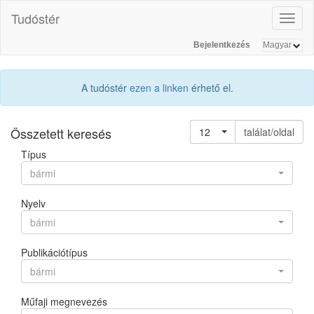
Tudóstér
Toggl
naviga
Bejelentkezés
A tudóstér
ezen a linken
érhető el.
Összetett keresés
12
találat/oldal
Típus
bármi
Nyelv
bármi
Publikációtípus
bármi
Műfaji megnevezés