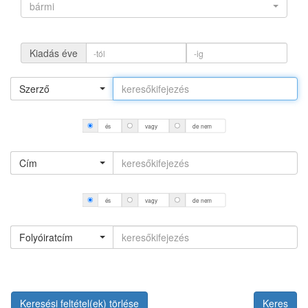
bármi
Kiadás éve
Szerző
és
vagy
de nem
Cím
és
vagy
de nem
Folyóiratcím
Keresési feltétel(ek) törlése