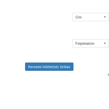
Cím
Folyóiratcím
Keresési feltétel(ek) törlése