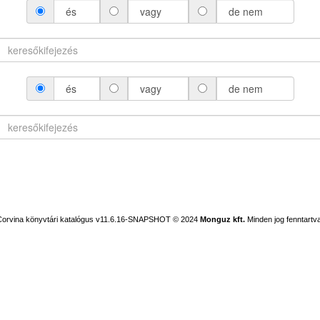
és
vagy
de nem
és
vagy
de nem
Corvina könyvtári katalógus v11.6.16-SNAPSHOT
© 2024
Monguz kft.
Minden jog fenntartva