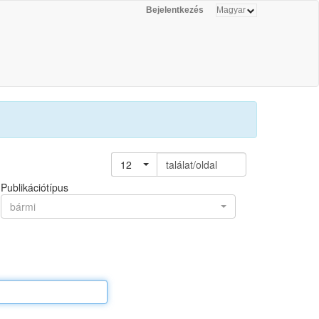
Bejelentkezés
12
találat/oldal
Publikációtípus
bármi