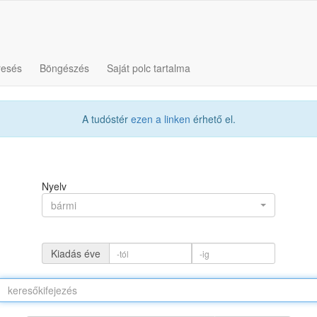
resés
Böngészés
Saját polc tartalma
A tudóstér
ezen a linken
érhető el.
Nyelv
bármi
Kiadás éve