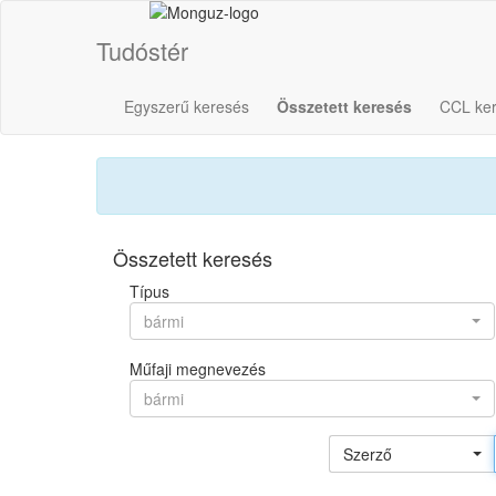
Tudóstér
Egyszerű keresés
Összetett keresés
CCL ke
Összetett keresés
Típus
bármi
Műfaji megnevezés
bármi
Szerző