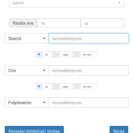
bármi
Kiadás éve
Szerző
és
vagy
de nem
Cím
és
vagy
de nem
Folyóiratcím
Keresési feltétel(ek) törlése