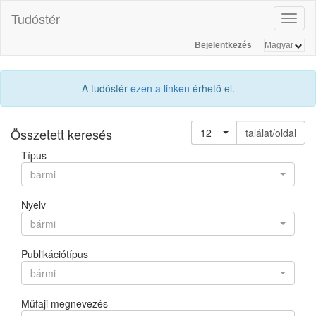
Tudóstér
Toggl
naviga
Bejelentkezés
A tudóstér
ezen a linken
érhető el.
Összetett keresés
12
találat/oldal
Típus
bármi
Nyelv
bármi
Publikációtípus
bármi
Műfaji megnevezés