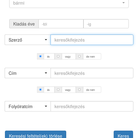
bármi
Kiadás éve
Szerző
és
vagy
de nem
Cím
és
vagy
de nem
Folyóiratcím
Keresési feltétel(ek) törlése