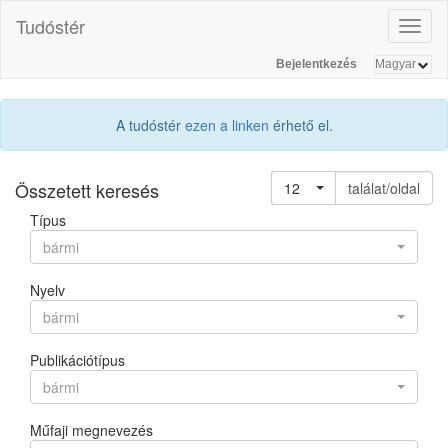
Tudóstér
Toggl
naviga
Bejelentkezés
A tudóstér
ezen a linken
érhető el.
Összetett keresés
12
találat/oldal
Típus
bármi
Nyelv
bármi
Publikációtípus
bármi
Műfaji megnevezés