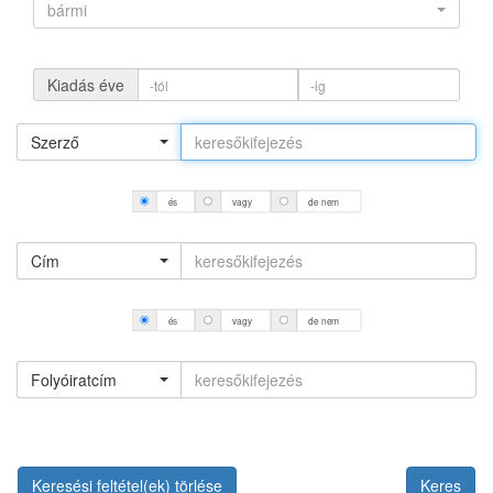
bármi
Kiadás éve
Szerző
és
vagy
de nem
Cím
és
vagy
de nem
Folyóiratcím
Keresési feltétel(ek) törlése