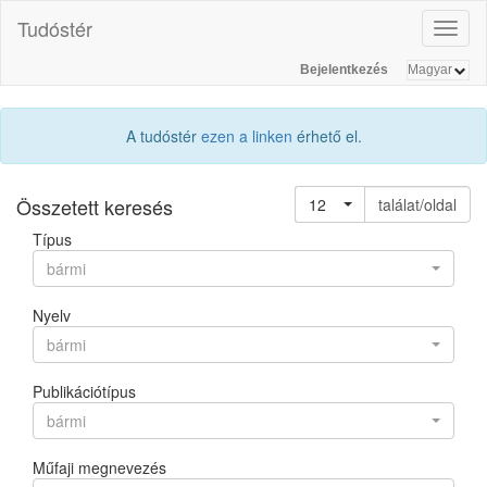
Tudóstér
Toggl
naviga
Bejelentkezés
A tudóstér
ezen a linken
érhető el.
Összetett keresés
12
találat/oldal
Típus
bármi
Nyelv
bármi
Publikációtípus
bármi
Műfaji megnevezés