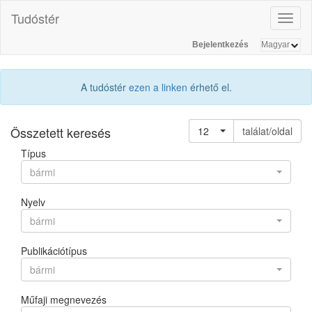
Tudóstér
Toggl
naviga
Bejelentkezés
A tudóstér
ezen a linken
érhető el.
Összetett keresés
12
találat/oldal
Típus
bármi
Nyelv
bármi
Publikációtípus
bármi
Műfaji megnevezés