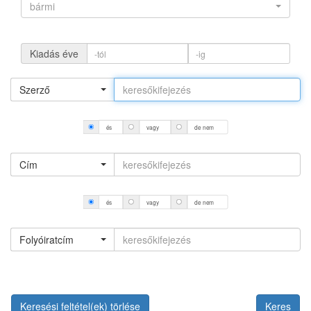
bármi
Kiadás éve
Szerző
és
vagy
de nem
Cím
és
vagy
de nem
Folyóiratcím
Keresési feltétel(ek) törlése