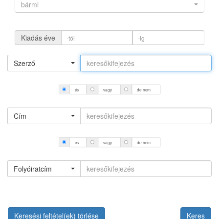
bármi
Kiadás éve
Szerző
és
vagy
de nem
Cím
és
vagy
de nem
Folyóiratcím
Keresési feltétel(ek) törlése