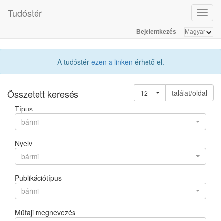
Tudóstér
Toggl
naviga
Bejelentkezés
A tudóstér
ezen a linken
érhető el.
Összetett keresés
12
találat/oldal
Típus
bármi
Nyelv
bármi
Publikációtípus
bármi
Műfaji megnevezés