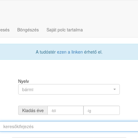
resés
Böngészés
Saját polc tartalma
A tudóstér
ezen a linken
érhető el.
Nyelv
bármi
Kiadás éve