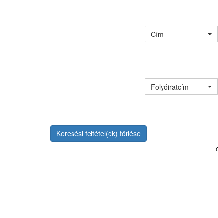
Cím
Folyóiratcím
Keresési feltétel(ek) törlése