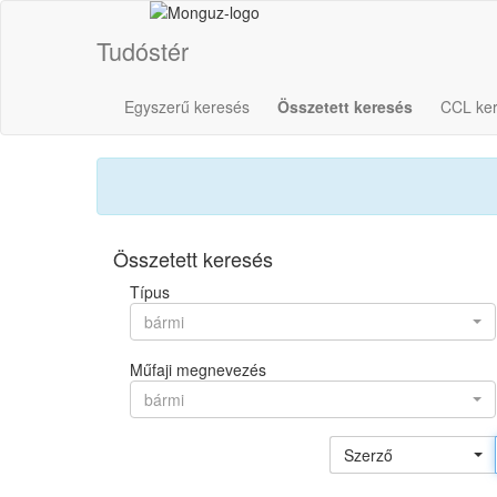
Tudóstér
Egyszerű keresés
Összetett keresés
CCL ke
Összetett keresés
Típus
bármi
Műfaji megnevezés
bármi
Szerző