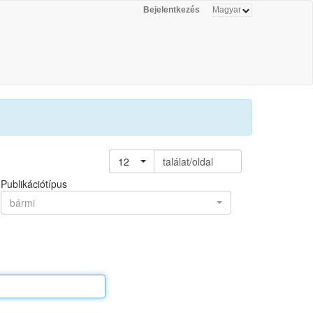
Bejelentkezés
12
találat/oldal
Publikációtípus
bármi