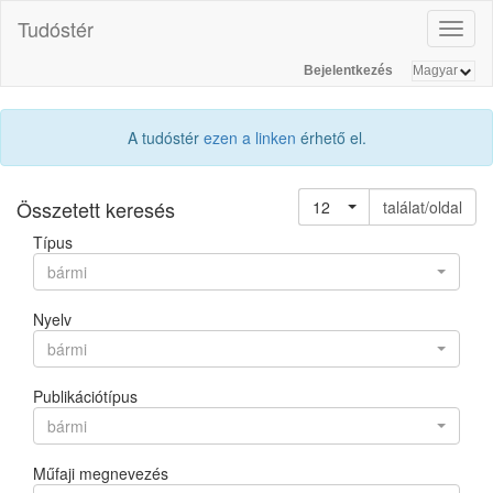
Tudóstér
Toggl
naviga
Bejelentkezés
A tudóstér
ezen a linken
érhető el.
Összetett keresés
12
találat/oldal
Típus
bármi
Nyelv
bármi
Publikációtípus
bármi
Műfaji megnevezés