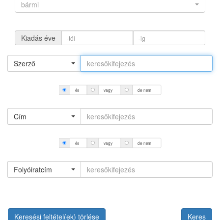
bármi
Kiadás éve
Szerző
és
vagy
de nem
Cím
és
vagy
de nem
Folyóiratcím
Keresési feltétel(ek) törlése