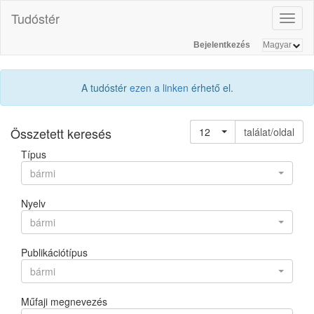
Tudóstér
Toggl
naviga
Bejelentkezés
A tudóstér
ezen a linken
érhető el.
Összetett keresés
12
találat/oldal
Típus
bármi
Nyelv
bármi
Publikációtípus
bármi
Műfaji megnevezés