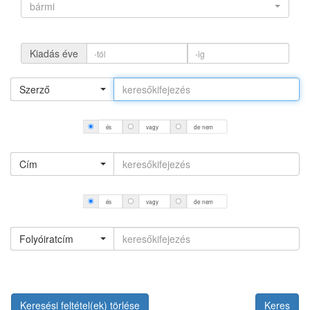
bármi
Kiadás éve
Szerző
és
vagy
de nem
Cím
és
vagy
de nem
Folyóiratcím
Keresési feltétel(ek) törlése