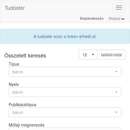
Tudóstér
Toggl
naviga
Bejelentkezés
A tudóstér
ezen a linken
érhető el.
Összetett keresés
12
találat/oldal
Típus
bármi
Nyelv
bármi
Publikációtípus
bármi
Műfaji megnevezés