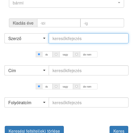
bármi
Kiadás éve
Szerző
és
vagy
de nem
Cím
és
vagy
de nem
Folyóiratcím
Keresési feltétel(ek) törlése