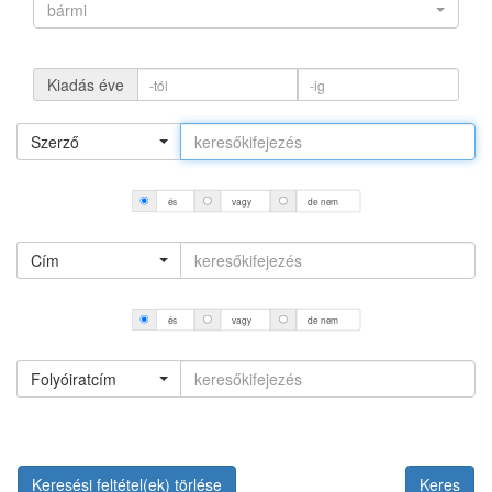
bármi
Kiadás éve
Szerző
és
vagy
de nem
Cím
és
vagy
de nem
Folyóiratcím
Keresési feltétel(ek) törlése