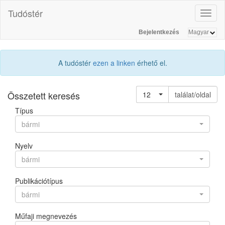
Tudóstér
Toggl
naviga
Bejelentkezés
A tudóstér
ezen a linken
érhető el.
Összetett keresés
12
találat/oldal
Típus
bármi
Nyelv
bármi
Publikációtípus
bármi
Műfaji megnevezés