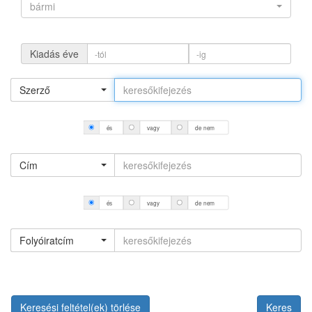
bármi
Kiadás éve
Szerző
és
vagy
de nem
Cím
és
vagy
de nem
Folyóiratcím
Keresési feltétel(ek) törlése