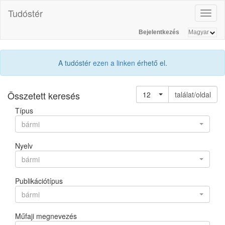
Tudóstér
Toggl
naviga
Bejelentkezés
A tudóstér
ezen a linken
érhető el.
Összetett keresés
12
találat/oldal
Típus
bármi
Nyelv
bármi
Publikációtípus
bármi
Műfaji megnevezés