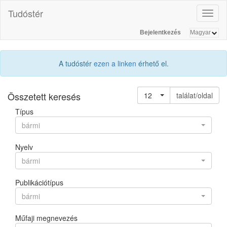
Tudóstér
Toggl
naviga
Bejelentkezés
A tudóstér
ezen a linken
érhető el.
Összetett keresés
12
találat/oldal
Típus
bármi
Nyelv
bármi
Publikációtípus
bármi
Műfaji megnevezés