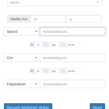
bármi
Kiadás éve
Szerző
és
vagy
de nem
Cím
és
vagy
de nem
Folyóiratcím
Keresési feltétel(ek) törlése