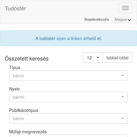
Tudóstér
Toggl
naviga
Bejelentkezés
A tudóstér
ezen a linken
érhető el.
Összetett keresés
12
találat/oldal
Típus
bármi
Nyelv
bármi
Publikációtípus
bármi
Műfaji megnevezés