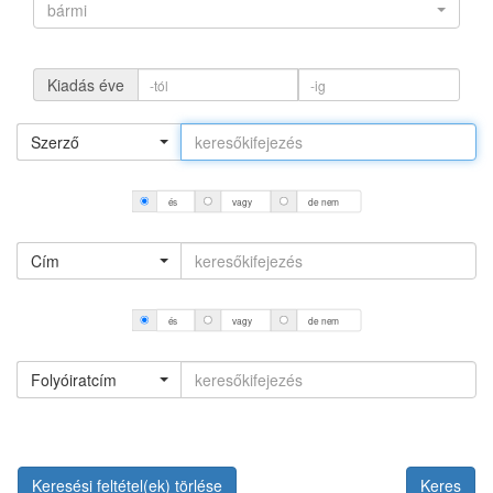
bármi
Kiadás éve
Szerző
és
vagy
de nem
Cím
és
vagy
de nem
Folyóiratcím
Keresési feltétel(ek) törlése