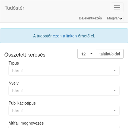
Tudóstér
Toggl
naviga
Bejelentkezés
A tudóstér
ezen a linken
érhető el.
Összetett keresés
12
találat/oldal
Típus
bármi
Nyelv
bármi
Publikációtípus
bármi
Műfaji megnevezés