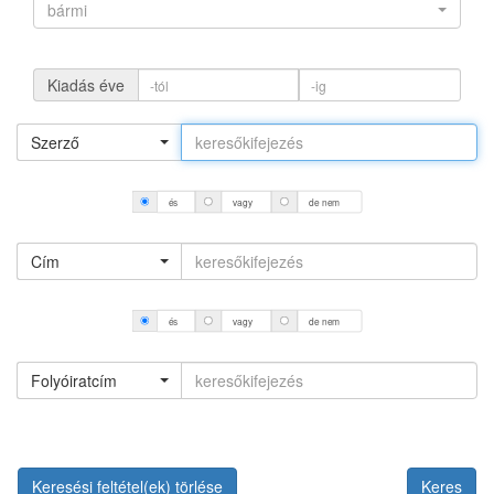
bármi
Kiadás éve
Szerző
és
vagy
de nem
Cím
és
vagy
de nem
Folyóiratcím
Keresési feltétel(ek) törlése