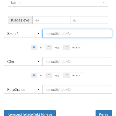
bármi
Kiadás éve
Szerző
és
vagy
de nem
Cím
és
vagy
de nem
Folyóiratcím
Keresési feltétel(ek) törlése