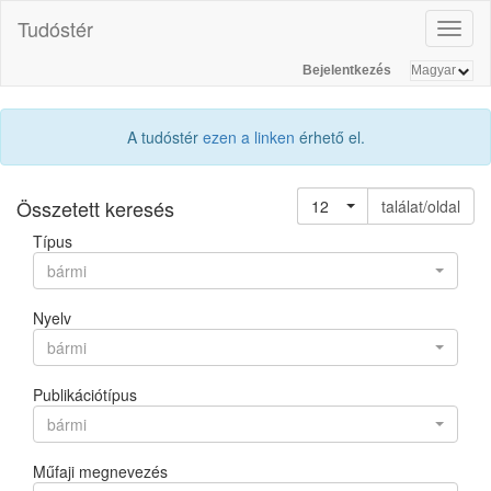
Tudóstér
Toggl
naviga
Bejelentkezés
A tudóstér
ezen a linken
érhető el.
Összetett keresés
12
találat/oldal
Típus
bármi
Nyelv
bármi
Publikációtípus
bármi
Műfaji megnevezés